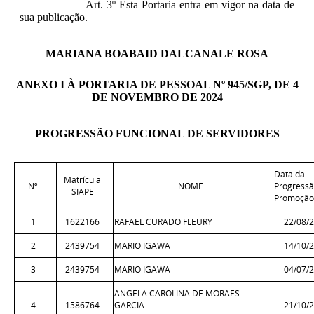
Art. 3º Esta Portaria entra em vigor na data de
sua publicação.
MARIANA BOABAID DALCANALE ROSA
ANEXO I À PORTARIA DE PESSOAL Nº 945/SGP, DE 4
DE NOVEMBRO DE 2024
PROGRESSÃO FUNCIONAL DE SERVIDORES
Data da
Matrícula
Nº
NOME
Progressã
SIAPE
Promoção
1
1622166
RAFAEL CURADO FLEURY
22/08/
2
2439754
MARIO IGAWA
14/10/
3
2439754
MARIO IGAWA
04/07/
ANGELA CAROLINA DE MORAES
4
1586764
GARCIA
21/10/