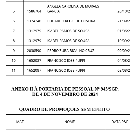
ANGELA CAROLINA DE MORAES
5
1586764
GARCIA
20/10/
6
1324246
EDUARDO REGIS DE OLIVEIRA
21/09/
7
1312979
ISABEL RAMOS DE SOUSA
01/06/
8
1312979
ISABEL RAMOS DE SOUSA
10/09/
9
2030590
PEDRO ZUBA BICALHO CRUZ
09/09/
10
1652087
FRANCISCO JOSE PUPPI
04/08/
11
1652087
FRANCISCO JOSE PUPPI
03/08/
ANEXO II À PORTARIA DE PESSOAL Nº 945/SGP,
DE 4 DE NOVEMBRO DE 2024
QUADRO DE PROMOÇÕES SEM EFEITO
MAT
NOME
DATA P&P