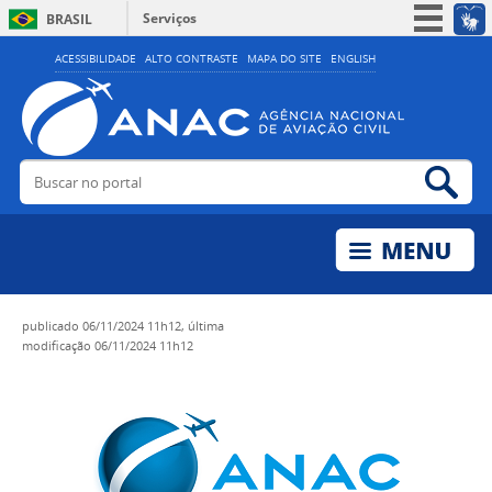
Serviços
BRASIL
Simplifique!
ACESSIBILIDADE
ALTO CONTRASTE
MAPA DO SITE
ENGLISH
Participe
Acesso à informação
Legislação
Buscar no portal
Bus
Canais
publicado
06/11/2024 11h12,
última
modificação
06/11/2024 11h12