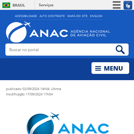
Serviços
BRASIL
Simplifique!
ACESSIBILIDADE
ALTO CONTRASTE
MAPA DO SITE
ENGLISH
Participe
Acesso à informação
Legislação
Buscar no portal
Bus
Canais
publicado
02/09/2024 14h04,
última
modificação
17/09/2024 17h04