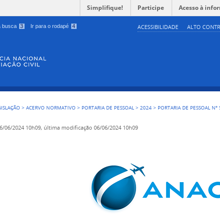
Simplifique!
Participe
Acesso à info
 a busca
3
Ir para o rodapé
4
ACESSIBILIDADE
ALTO CONTR
GISLAÇÃO
>
ACERVO NORMATIVO
>
PORTARIA DE PESSOAL
>
2024
>
PORTARIA DE PESSOAL Nº 
6/06/2024 10h09,
última modificação
06/06/2024 10h09