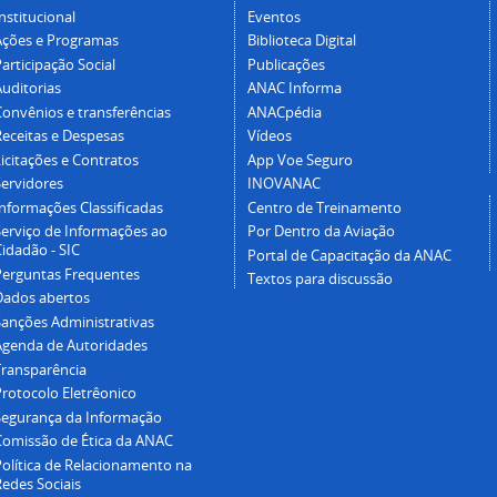
nstitucional
Eventos
Ações e Programas
Biblioteca Digital
articipação Social
Publicações
Auditorias
ANAC Informa
Convênios e transferências
ANACpédia
Receitas e Despesas
Vídeos
icitações e Contratos
App Voe Seguro
Servidores
INOVANAC
Informações Classificadas
Centro de Treinamento
Serviço de Informações ao
Por Dentro da Aviação
idadão - SIC
Portal de Capacitação da ANAC
Perguntas Frequentes
Textos para discussão
Dados abertos
Sanções Administrativas
Agenda de Autoridades
Transparência
Protocolo Eletrêonico
Segurança da Informação
Comissão de Ética da ANAC
Política de Relacionamento na
Redes Sociais