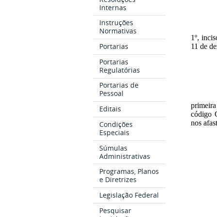
Internas
Instruções
Normativas
1º, inci
Portarias
11 de d
Portarias
Regulatórias
Portarias de
Pessoal
primeir
Editais
código 
nos afas
Condições
Especiais
Súmulas
Administrativas
Programas, Planos
e Diretrizes
Legislação Federal
Pesquisar