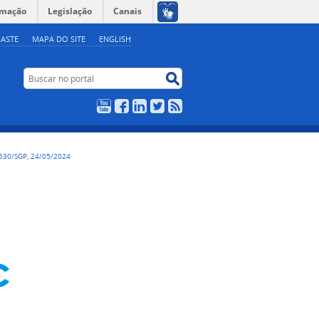
rmação
Legislação
Canais
ASTE
MAPA DO SITE
ENGLISH
Buscar no portal
Buscar no portal
YouTube
Facebook
LinkedIn
Twitter
RSS
530/SGP, 24/05/2024