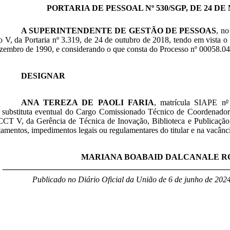
PORTARIA DE PESSOAL Nº 530/SGP, DE 24 DE 
A SUPERINTENDENTE DE GESTÃO DE PESSOAS
, no
so V, da Portaria nº 3.319, de 24 de outubro de 2018
, tendo em vista o 
ezembro de 1990, e
considerando o que consta do Processo nº 00058.04
DESIGNAR
ANA TEREZA DE PAOLI FARIA
, matrícula SIAPE n
º
a substituta eventual do Cargo Comissionado Técnico de Coordenador 
CCT V, da Gerência de Técnica de Inovação, Biblioteca e Publicação
tamentos, impedimentos legais ou regulamentares do titular e na vacânc
MARIANA BOABAID DALCANALE R
_______________________________________________________
Publicado no Diário Oficial da União de 6 de junho de 2024