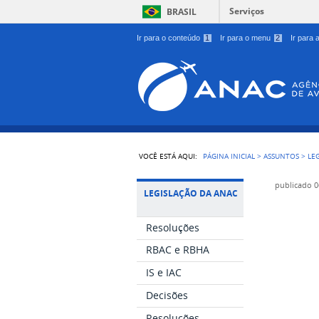
Serviços
BRASIL
Ir para o conteúdo
1
Ir para o menu
2
Ir para
VOCÊ ESTÁ AQUI:
PÁGINA INICIAL
>
ASSUNTOS
>
LE
publicado
0
LEGISLAÇÃO DA ANAC
Resoluções
RBAC e RBHA
IS e IAC
Decisões
Resoluções