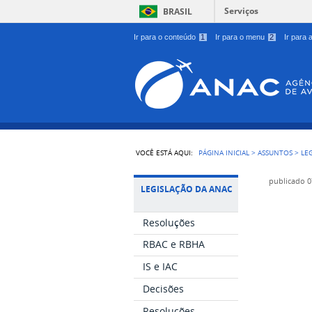
Serviços
BRASIL
Ir para o conteúdo
1
Ir para o menu
2
Ir para
VOCÊ ESTÁ AQUI:
PÁGINA INICIAL
>
ASSUNTOS
>
LE
publicado
0
LEGISLAÇÃO DA ANAC
Resoluções
RBAC e RBHA
IS e IAC
Decisões
Resoluções