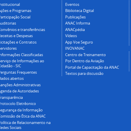
nstitucional
Eventos
Ações e Programas
Biblioteca Digital
articipação Social
Publicações
Auditorias
ANAC Informa
Convênios e transferências
ANACpédia
Receitas e Despesas
Vídeos
icitações e Contratos
App Voe Seguro
Servidores
INOVANAC
Informações Classificadas
Centro de Treinamento
Serviço de Informações ao
Por Dentro da Aviação
idadão - SIC
Portal de Capacitação da ANAC
Perguntas Frequentes
Textos para discussão
Dados abertos
Sanções Administrativas
Agenda de Autoridades
Transparência
Protocolo Eletrêonico
Segurança da Informação
Comissão de Ética da ANAC
Política de Relacionamento na
Redes Sociais