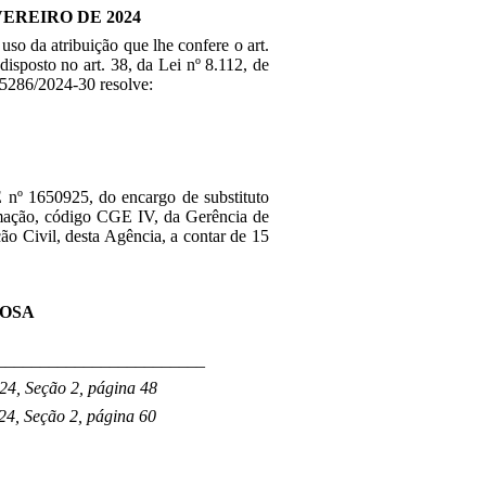
VEREIRO DE 2024
 uso da atribuição que lhe confere o art.
disposto no art. 38, da Lei nº 8.112, de
05286/2024-30 resolve:
 nº 1650925, do encargo de substituto
mação, código CGE IV, da Gerência de
ão Civil, desta Agência, a contar de 15
ROSA
________________________
024, Seção 2, página 48
024, Seção 2, página 60