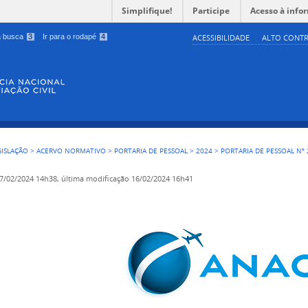
Simplifique!
Participe
Acesso à info
 a busca
3
Ir para o rodapé
4
ACESSIBILIDADE
ALTO CONTR
GISLAÇÃO
>
ACERVO NORMATIVO
>
PORTARIA DE PESSOAL
>
2024
>
PORTARIA DE PESSOAL Nº 
7/02/2024 14h38,
última modificação
16/02/2024 16h41