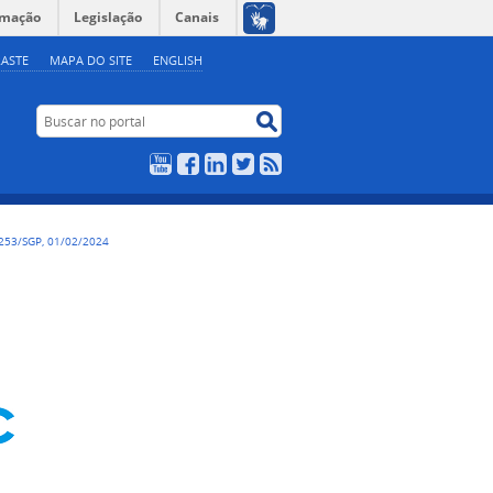
rmação
Legislação
Canais
ASTE
MAPA DO SITE
ENGLISH
Buscar no portal
Buscar no portal
YouTube
Facebook
LinkedIn
Twitter
RSS
253/SGP, 01/02/2024