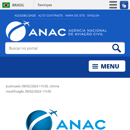
Serviços
BRASIL
Simplifique!
ACESSIBILIDADE
ALTO CONTRASTE
MAPA DO SITE
ENGLISH
Participe
Acesso à informação
Legislação
Buscar no portal
Bus
Canais
publicado
09/02/2024 11h35,
última
modificação
09/02/2024 11h35