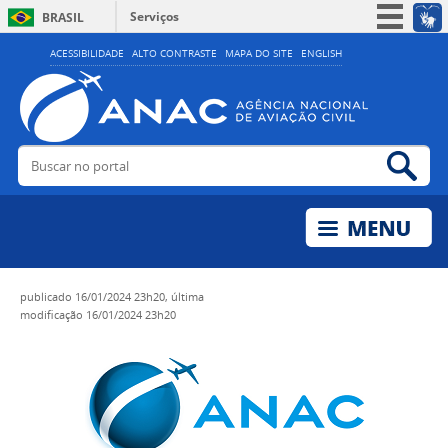
Serviços
BRASIL
Simplifique!
ACESSIBILIDADE
ALTO CONTRASTE
MAPA DO SITE
ENGLISH
Participe
Acesso à informação
Legislação
Buscar no portal
Bus
Canais
publicado
16/01/2024 23h20,
última
modificação
16/01/2024 23h20