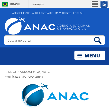
Serviços
BRASIL
Simplifique!
ACESSIBILIDADE
ALTO CONTRASTE
MAPA DO SITE
ENGLISH
Participe
Acesso à informação
Legislação
Buscar no portal
Bus
Canais
publicado
15/01/2024 21h48,
última
modificação
15/01/2024 21h48