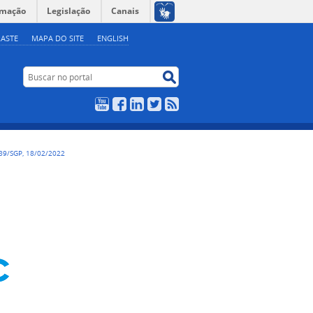
rmação
Legislação
Canais
ASTE
MAPA DO SITE
ENGLISH
Buscar no portal
Buscar no portal
YouTube
Facebook
LinkedIn
Twitter
RSS
89/SGP, 18/02/2022