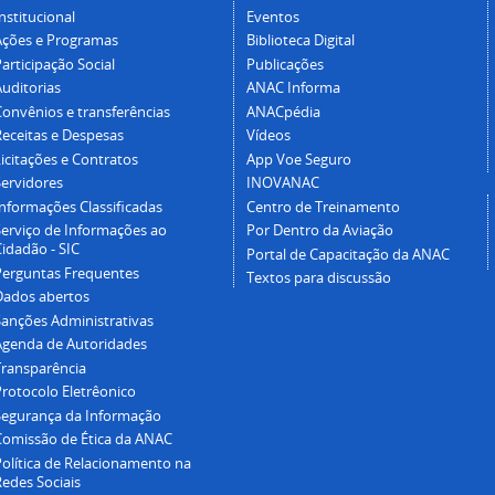
nstitucional
Eventos
Ações e Programas
Biblioteca Digital
articipação Social
Publicações
Auditorias
ANAC Informa
Convênios e transferências
ANACpédia
Receitas e Despesas
Vídeos
icitações e Contratos
App Voe Seguro
Servidores
INOVANAC
Informações Classificadas
Centro de Treinamento
Serviço de Informações ao
Por Dentro da Aviação
idadão - SIC
Portal de Capacitação da ANAC
Perguntas Frequentes
Textos para discussão
Dados abertos
Sanções Administrativas
Agenda de Autoridades
Transparência
Protocolo Eletrêonico
Segurança da Informação
Comissão de Ética da ANAC
Política de Relacionamento na
Redes Sociais