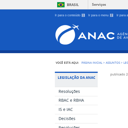
Serviços
BRASIL
Ir para o conteúdo
1
Ir para o menu
2
Ir para
VOCÊ ESTÁ AQUI:
PÁGINA INICIAL
>
ASSUNTOS
>
LE
publicado
2
LEGISLAÇÃO DA ANAC
Resoluções
RBAC e RBHA
IS e IAC
Decisões
Resoluções