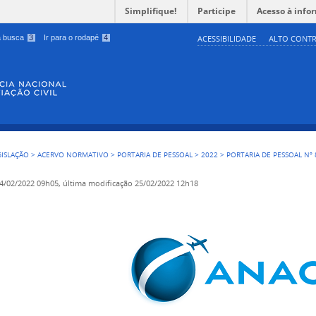
Simplifique!
Participe
Acesso à info
 a busca
3
Ir para o rodapé
4
ACESSIBILIDADE
ALTO CONTR
GISLAÇÃO
>
ACERVO NORMATIVO
>
PORTARIA DE PESSOAL
>
2022
>
PORTARIA DE PESSOAL Nº 
4/02/2022 09h05,
última modificação
25/02/2022 12h18