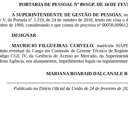
PORTARIA DE PESSOAL Nº 89/SGP, DE 18 DE FEV
A SUPERINTENDENTE DE GESTÃO DE PESSOAS
, n
so V, da Portaria nº 3.319, de 24 de outubro de 2018, tendo em vista o d
mbro de 1990, considerando o que consta do processo nº 00058.009612
DESIGNAR
MAURICIO FILGUEIRAS CURVELO
, matrícula SIAP
tituto eventual do Cargo em Comissão de Gerente Técnico de Regist
código CGE IV, da Gerência de Acesso ao Mercado, da Superinten
esta Agência, nos afastamentos, impedimentos legais ou regulamentares 
MARIANA BOABAID DALCANALE 
____________________________________________________
Publicado no Diário Oficial da União de 24 de fevereiro de 20