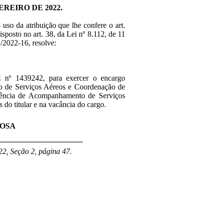
EREIRO DE 2022.
o uso da atribuição que lhe confere o art.
isposto no art. 38, da Lei nº 8.112, de 11
/2022-16, resolve:
E nº 1439242, para exercer o encargo
ro de Serviços Aéreos e Coordenação de
dência de Acompanhamento de Serviços
do titular e na vacância do cargo.
ROSA
______________________
22, Seção 2, página 47.