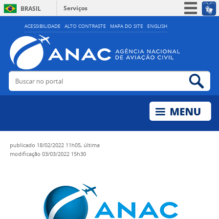
Serviços
BRASIL
Simplifique!
ACESSIBILIDADE
ALTO CONTRASTE
MAPA DO SITE
ENGLISH
Participe
Acesso à informação
Legislação
Buscar no portal
Bus
Canais
publicado
18/02/2022 11h05,
última
modificação
03/03/2022 15h30