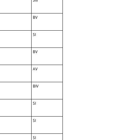
SIII
BV
SI
BV
AV
BIV
SI
SI
SI