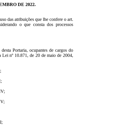
TEMBRO DE 2022.
 uso das atribuições que lhe confere o art.
siderando o que consta dos processos
 desta Portaria, ocupantes de cargos do
 Lei nº 10.871, de 20 de maio de 2004,
;
;
IV;
 V;
II;