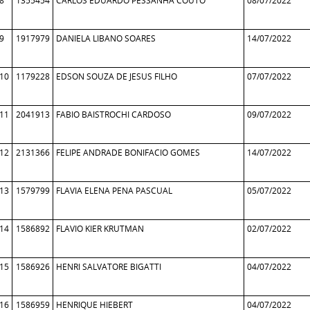
8
1355454
CARLOS EDUARDO PESSANHA COUTO
08/07/2022
9
1917979
DANIELA LIBANO SOARES
14/07/2022
10
1179228
EDSON SOUZA DE JESUS FILHO
07/07/2022
11
2041913
FABIO BAISTROCHI CARDOSO
09/07/2022
12
2131366
FELIPE ANDRADE BONIFACIO GOMES
14/07/2022
13
1579799
FLAVIA ELENA PENA PASCUAL
05/07/2022
14
1586892
FLAVIO KIER KRUTMAN
02/07/2022
15
1586926
HENRI SALVATORE BIGATTI
04/07/2022
16
1586959
HENRIQUE HIEBERT
04/07/2022