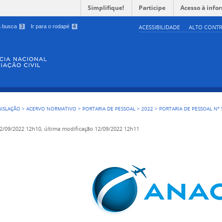
Simplifique!
Participe
Acesso à info
 a busca
3
Ir para o rodapé
4
ACESSIBILIDADE
ALTO CONTR
GISLAÇÃO
>
ACERVO NORMATIVO
>
PORTARIA DE PESSOAL
>
2022
>
PORTARIA DE PESSOAL Nº 
2/09/2022 12h10,
última modificação
12/09/2022 12h11