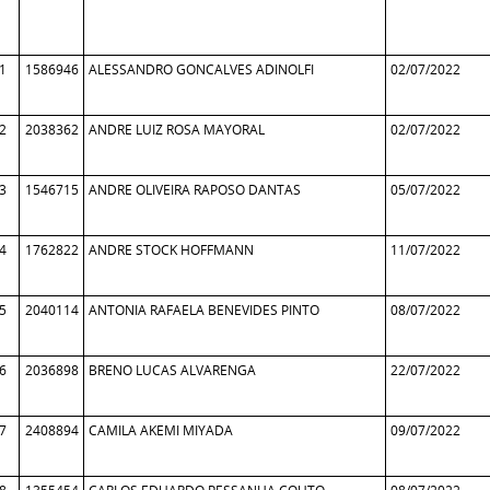
1
1586946
ALESSANDRO GONCALVES ADINOLFI
02/07/2022
2
2038362
ANDRE LUIZ ROSA MAYORAL
02/07/2022
3
1546715
ANDRE OLIVEIRA RAPOSO DANTAS
05/07/2022
4
1762822
ANDRE STOCK HOFFMANN
11/07/2022
5
2040114
ANTONIA RAFAELA BENEVIDES PINTO
08/07/2022
6
2036898
BRENO LUCAS ALVARENGA
22/07/2022
7
2408894
CAMILA AKEMI MIYADA
09/07/2022