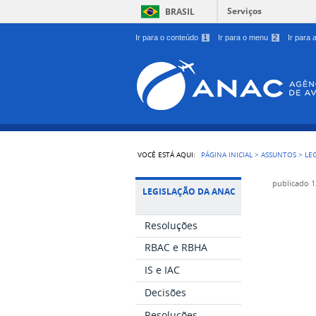
Serviços
BRASIL
Ir para o conteúdo
1
Ir para o menu
2
Ir para
VOCÊ ESTÁ AQUI:
PÁGINA INICIAL
>
ASSUNTOS
>
LE
publicado
1
LEGISLAÇÃO DA ANAC
Resoluções
RBAC e RBHA
IS e IAC
Decisões
Resoluções