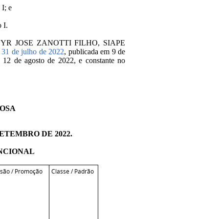
I; e
 I.
ANTHUYR JOSE ZANOTTI FILHO, SIAPE
e 31 de julho de 2022
, p
ublicada em 9 de
a 12 de agosto de 2022
, e constante no
ROSA
SETEMBRO DE 2022.
NCIONAL
ssão / Promoção
Classe / Padrão