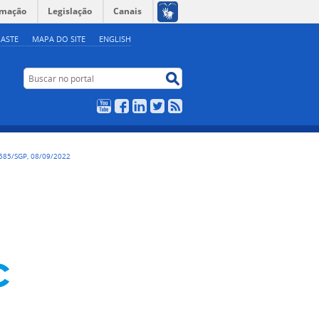
rmação
Legislação
Canais
ASTE
MAPA DO SITE
ENGLISH
Buscar no portal
Buscar no portal
YouTube
Facebook
LinkedIn
Twitter
RSS
585/SGP, 08/09/2022