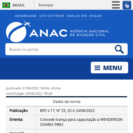
Serviços
BRASIL
Simplifique!
ACESSIBILIDADE
ALTO CONTRASTE
MAPA DO SITE
ENGLISH
Participe
Acesso à informação
Legislação
Buscar no portal
Bus
Canais
publicado
21/06/2022 14h34,
última
modificação
23/08/2022 19h26
Dados da norma
Publicação:
BPS V.17, Nº 25, 20 A 24/06/2022
Ementa:
Concede licença para capacitação a WENDERSON
SOARES PIRES