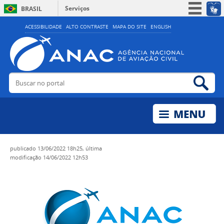
Serviços
BRASIL
Simplifique!
ACESSIBILIDADE
ALTO CONTRASTE
MAPA DO SITE
ENGLISH
Participe
Acesso à informação
Legislação
Buscar no portal
Bus
Canais
publicado
13/06/2022 18h25,
última
modificação
14/06/2022 12h53