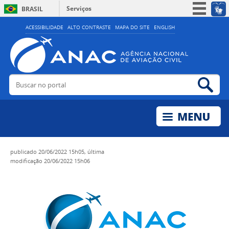
Serviços
BRASIL
Simplifique!
ACESSIBILIDADE
ALTO CONTRASTE
MAPA DO SITE
ENGLISH
Participe
Acesso à informação
Legislação
Buscar no portal
Bus
Canais
publicado
20/06/2022 15h05,
última
modificação
20/06/2022 15h06