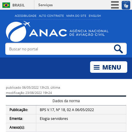
Serviços
BRASIL
Simplifique!
ACESSIBILIDADE
ALTO CONTRASTE
MAPA DO SITE
ENGLISH
Participe
Acesso à informação
Legislação
Buscar no portal
Bus
Canais
publicado
06/05/2022 13h23,
última
modificação
23/08/2022 19h24
Dados da norma
Publicação:
BPS V.17, Nº 18, 02 A 06/05/2022
Ementa:
Elogia servidores
Anexo(s):