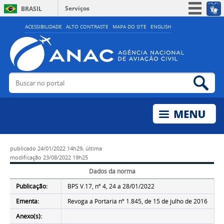
Serviços
BRASIL
Simplifique!
ACESSIBILIDADE
ALTO CONTRASTE
MAPA DO SITE
ENGLISH
Participe
Acesso à informação
Legislação
Buscar no portal
Bus
Canais
publicado
24/01/2022 14h29,
última
modificação
23/08/2022 19h25
Dados da norma
Publicação:
BPS V.17, nº 4, 24 a 28/01/2022
Ementa:
Revoga a Portaria nº 1.845, de 15 de julho de 2016
Anexo(s):