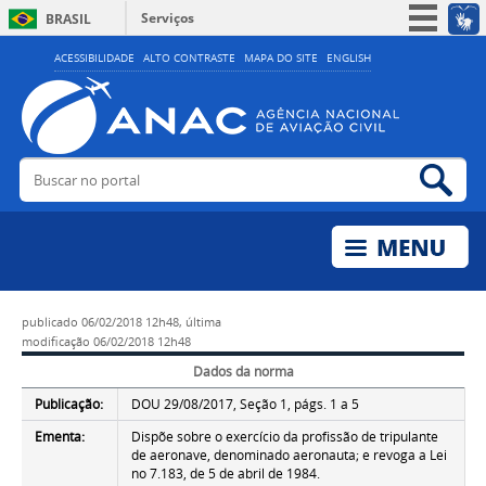
Serviços
BRASIL
Simplifique!
ACESSIBILIDADE
ALTO CONTRASTE
MAPA DO SITE
ENGLISH
Participe
Acesso à informação
Legislação
Buscar no portal
Bus
Canais
publicado
06/02/2018 12h48,
última
modificação
06/02/2018 12h48
Dados da norma
Publicação:
DOU 29/08/2017, Seção 1, págs. 1 a 5
Ementa:
Dispõe sobre o exercício da profissão de tripulante
de aeronave, denominado aeronauta; e revoga a Lei
no 7.183, de 5 de abril de 1984.