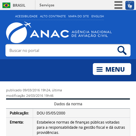
Serviços
BRASIL
Simplifique!
ACESSIBILIDADE
ALTO CONTRASTE
MAPA DO SITE
ENGLISH
Participe
Acesso à informação
Legislação
Buscar no portal
Bus
Canais
publicado
09/03/2016 19h24,
última
modificação
24/03/2016 19h46
Dados da norma
Publicação:
DOU 05/05/2000
Ementa:
Estabelece normas de finanças públicas voltadas
para a responsabilidade na gestão fiscal e dá outras
providências.