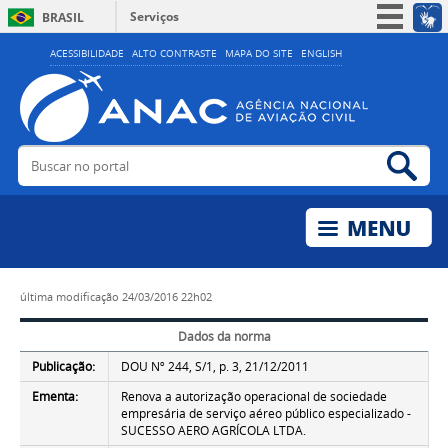
Serviços
BRASIL
Simplifique!
ACESSIBILIDADE
ALTO CONTRASTE
MAPA DO SITE
ENGLISH
Participe
Acesso à informação
Legislação
Buscar no portal
Bus
Canais
última modificação
24/03/2016 22h02
Dados da norma
Publicação:
DOU Nº 244, S/1, p. 3, 21/12/2011
Ementa:
Renova a autorização operacional de sociedade
empresária de serviço aéreo público especializado -
SUCESSO AERO AGRÍCOLA LTDA.