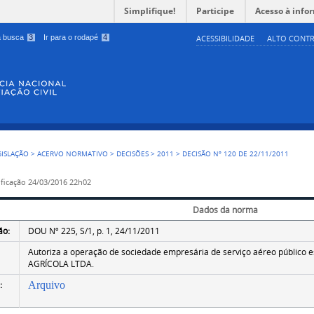
Simplifique!
Participe
Acesso à info
 a busca
3
Ir para o rodapé
4
ACESSIBILIDADE
ALTO CONTR
GISLAÇÃO
>
ACERVO NORMATIVO
>
DECISÕES
>
2011
>
DECISÃO Nº 120 DE 22/11/2011
ficação
24/03/2016 22h02
Dados da norma
ão:
DOU Nº 225, S/1, p. 1, 24/11/2011
Autoriza a operação de sociedade empresária de serviço aéreo público
AGRÍCOLA LTDA.
:
Arquivo