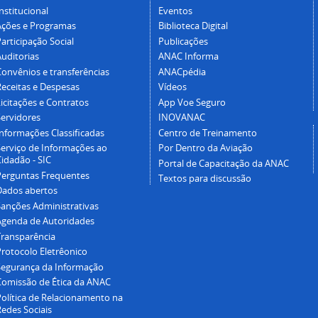
nstitucional
Eventos
Ações e Programas
Biblioteca Digital
articipação Social
Publicações
Auditorias
ANAC Informa
Convênios e transferências
ANACpédia
Receitas e Despesas
Vídeos
icitações e Contratos
App Voe Seguro
Servidores
INOVANAC
Informações Classificadas
Centro de Treinamento
Serviço de Informações ao
Por Dentro da Aviação
idadão - SIC
Portal de Capacitação da ANAC
Perguntas Frequentes
Textos para discussão
Dados abertos
Sanções Administrativas
Agenda de Autoridades
Transparência
Protocolo Eletrêonico
Segurança da Informação
Comissão de Ética da ANAC
Política de Relacionamento na
Redes Sociais