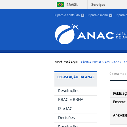
Serviços
BRASIL
Ir para o conteúdo
1
Ir para o menu
2
Ir para
VOCÊ ESTÁ AQUI:
PÁGINA INICIAL
>
ASSUNTOS
>
LE
última modi
LEGISLAÇÃO DA ANAC
Resoluções
Publicaç
RBAC e RBHA
Ementa:
IS e IAC
Anexo(s)
Decisões
Resoluções