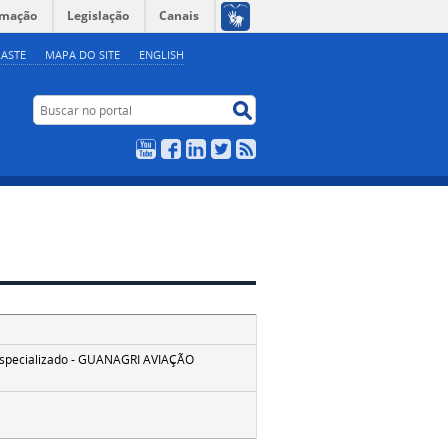
rmação
Legislação
Canais
ASTE
MAPA DO SITE
ENGLISH
Buscar no portal
Buscar no portal
YouTube
Facebook
LinkedIn
Twitter
RSS
 especializado - GUANAGRI AVIAÇÃO