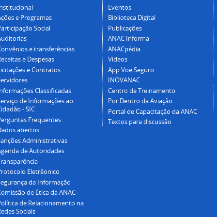
nstitucional
Eventos
Ações e Programas
Biblioteca Digital
articipação Social
Publicações
Auditorias
ANAC Informa
Convênios e transferências
ANACpédia
Receitas e Despesas
Vídeos
icitações e Contratos
App Voe Seguro
Servidores
INOVANAC
Informações Classificadas
Centro de Treinamento
Serviço de Informações ao
Por Dentro da Aviação
idadão - SIC
Portal de Capacitação da ANAC
Perguntas Frequentes
Textos para discussão
Dados abertos
Sanções Administrativas
Agenda de Autoridades
Transparência
Protocolo Eletrêonico
Segurança da Informação
Comissão de Ética da ANAC
Política de Relacionamento na
Redes Sociais