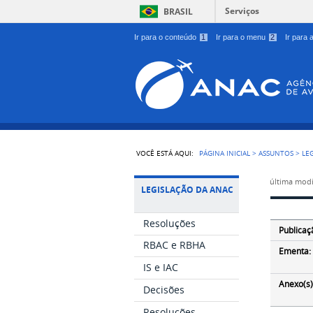
Serviços
BRASIL
Ir para o conteúdo
1
Ir para o menu
2
Ir para
VOCÊ ESTÁ AQUI:
PÁGINA INICIAL
>
ASSUNTOS
>
LE
última modi
LEGISLAÇÃO DA ANAC
Resoluções
Publicaç
RBAC e RBHA
Ementa:
IS e IAC
Anexo(s)
Decisões
Resoluções