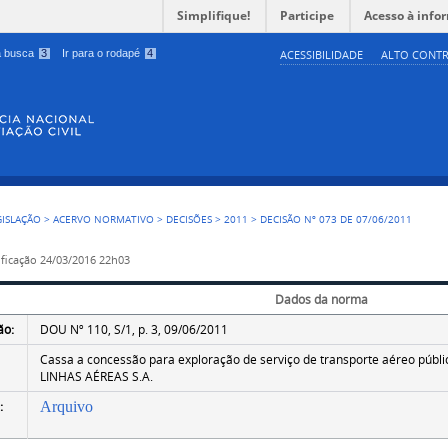
Simplifique!
Participe
Acesso à info
 a busca
3
Ir para o rodapé
4
ACESSIBILIDADE
ALTO CONTR
GISLAÇÃO
>
ACERVO NORMATIVO
>
DECISÕES
>
2011
>
DECISÃO Nº 073 DE 07/06/2011
ficação
24/03/2016 22h03
Dados da norma
ão:
DOU Nº 110, S/1, p. 3, 09/06/2011
Cassa a concessão para exploração de serviço de transporte aéreo públic
LINHAS AÉREAS S.A.
:
Arquivo