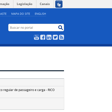
rmação
Legislação
Canais
ASTE
MAPA DO SITE
ENGLISH
Buscar no portal
Buscar no portal
YouTube
Facebook
LinkedIn
Twitter
RSS
o regular de passageiro e carga - RICO