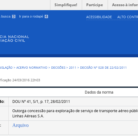
Simplifique!
Participe
Acesso à info
 a busca
3
Ir para o rodapé
4
ACESSIBILIDADE
ALTO CONTR
GISLAÇÃO
>
ACERVO NORMATIVO
>
DECISÕES
>
2011
>
DECISÃO Nº 028 DE 22/02/2011
ficação
24/03/2016 22h03
Dados da norma
ão:
DOU Nº 41, S/1, p. 17, 28/02/2011
Outorga concessão para exploração de serviço de transporte aéreo públic
Linhas Aéreas S.A.
:
Arquivo