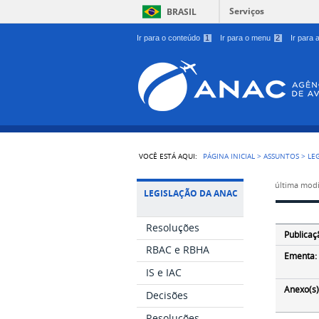
Serviços
BRASIL
Ir para o conteúdo
1
Ir para o menu
2
Ir para
VOCÊ ESTÁ AQUI:
PÁGINA INICIAL
>
ASSUNTOS
>
LE
última modi
LEGISLAÇÃO DA ANAC
Resoluções
Publicaç
RBAC e RBHA
Ementa:
IS e IAC
Anexo(s)
Decisões
Resoluções