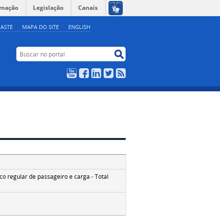
rmação
Legislação
Canais
ASTE
MAPA DO SITE
ENGLISH
Buscar no portal
Buscar no portal
YouTube
Facebook
LinkedIn
Twitter
RSS
o regular de passageiro e carga - Total