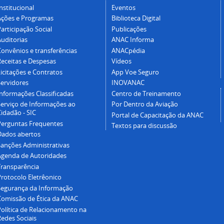
nstitucional
Eventos
Ações e Programas
Biblioteca Digital
articipação Social
Publicações
Auditorias
ANAC Informa
Convênios e transferências
ANACpédia
Receitas e Despesas
Vídeos
icitações e Contratos
App Voe Seguro
Servidores
INOVANAC
Informações Classificadas
Centro de Treinamento
Serviço de Informações ao
Por Dentro da Aviação
idadão - SIC
Portal de Capacitação da ANAC
Perguntas Frequentes
Textos para discussão
Dados abertos
Sanções Administrativas
Agenda de Autoridades
Transparência
Protocolo Eletrêonico
Segurança da Informação
Comissão de Ética da ANAC
Política de Relacionamento na
Redes Sociais