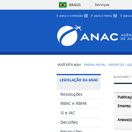
Serviços
BRASIL
Ir para o conteúdo
1
Ir para o menu
2
Ir para
VOCÊ ESTÁ AQUI:
PÁGINA INICIAL
>
ASSUNTOS
>
LE
publicado
1
LEGISLAÇÃO DA ANAC
Resoluções
Publicaç
RBAC e RBHA
Ementa:
IS e IAC
Anexo(s)
Decisões
Resoluções