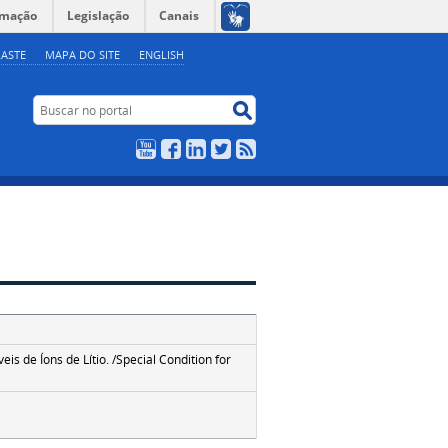
rmação
Legislação
Canais
ASTE
MAPA DO SITE
ENGLISH
Buscar no portal
Buscar no portal
YouTube
Facebook
LinkedIn
Twitter
RSS
s de Íons de Lítio. /Special Condition for