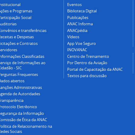
nstitucional
Eventos
Ações e Programas
Biblioteca Digital
articipação Social
Publicações
Auditorias
ANAC Informa
Convênios e transferências
ANACpédia
Receitas e Despesas
Vídeos
icitações e Contratos
App Voe Seguro
Servidores
INOVANAC
Informações Classificadas
Centro de Treinamento
Serviço de Informações ao
Por Dentro da Aviação
idadão - SIC
Portal de Capacitação da ANAC
Perguntas Frequentes
Textos para discussão
Dados abertos
Sanções Administrativas
Agenda de Autoridades
Transparência
Protocolo Eletrêonico
Segurança da Informação
Comissão de Ética da ANAC
Política de Relacionamento na
Redes Sociais