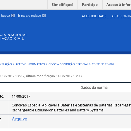
Simplifique!
Participe
Acesso à info
 a busca
3
Ir para o rodapé
4
ACESSIBILIDADE
ALTO CONTR
GISLAÇÃO
>
ACERVO NORMATIVO
>
CE/SC – CONDIÇÃO ESPECIAL
>
CE/SC Nº 25-062
1/08/2017 13h17,
última modificação
11/08/2017 13h17
Dados da norma
ão:
11/08/2017
Condição Especial Aplicável a Baterias e Sistemas de Baterias Recarregávei
Rechargeable Lithium-Ion Batteries and Battery Systems.
:
Arquivo