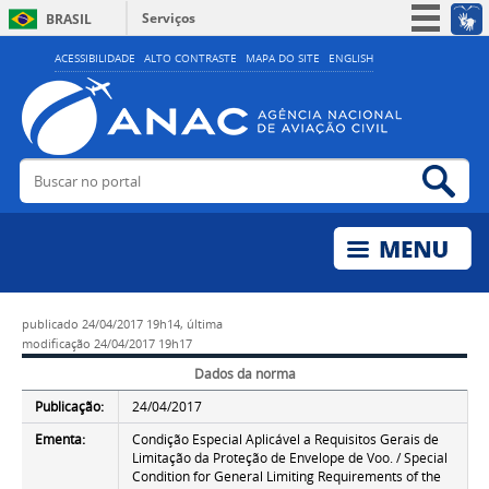
Serviços
BRASIL
Simplifique!
ACESSIBILIDADE
ALTO CONTRASTE
MAPA DO SITE
ENGLISH
Participe
Acesso à informação
Legislação
Buscar no portal
Bus
Canais
publicado
24/04/2017 19h14,
última
modificação
24/04/2017 19h17
Dados da norma
Publicação:
24/04/2017
Ementa:
Condição Especial Aplicável a Requisitos Gerais de
Limitação da Proteção de Envelope de Voo. / Special
Condition for General Limiting Requirements of the