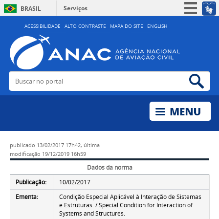
Serviços
BRASIL
Simplifique!
ACESSIBILIDADE
ALTO CONTRASTE
MAPA DO SITE
ENGLISH
Participe
Acesso à informação
Legislação
Buscar no portal
Bus
Canais
publicado
13/02/2017 17h42,
última
modificação
19/12/2019 16h59
Dados da norma
Publicação:
10/02/2017
Ementa:
Condição Especial Aplicável à Interação de Sistemas
e Estruturas. / Special Condition for Interaction of
Systems and Structures.