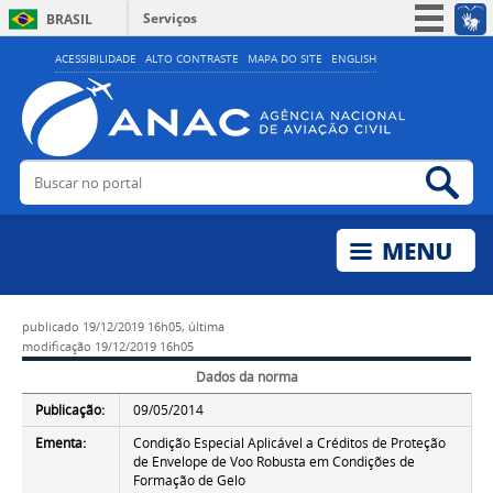
Serviços
BRASIL
Simplifique!
ACESSIBILIDADE
ALTO CONTRASTE
MAPA DO SITE
ENGLISH
Participe
Acesso à informação
Legislação
Buscar no portal
Bus
Canais
publicado
19/12/2019 16h05,
última
modificação
19/12/2019 16h05
Dados da norma
Publicação:
09/05/2014
Ementa:
Condição Especial Aplicável a Créditos de Proteção
de Envelope de Voo Robusta em Condições de
Formação de Gelo