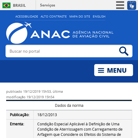
Serviços
BRASIL
Simplifique!
ACESSIBILIDADE
ALTO CONTRASTE
MAPA DO SITE
ENGLISH
Participe
Acesso à informação
Legislação
Buscar no portal
Bus
Canais
publicado
19/12/2019 15h53,
última
modificação
19/12/2019 15h54
Dados da norma
Publicação:
18/12/2013
Ementa:
Condição Especial Aplicável à Definição de Uma
Condição de Aterrissagem com Carregamento de
Arfagem que Considere os Efeitos do Sistema de