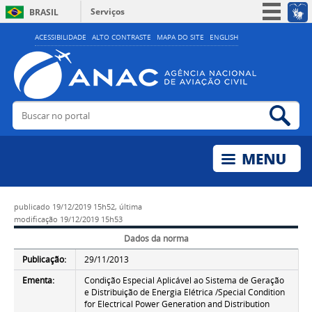
Serviços
BRASIL
Simplifique!
ACESSIBILIDADE
ALTO CONTRASTE
MAPA DO SITE
ENGLISH
Participe
Acesso à informação
Legislação
Buscar no portal
Bus
Canais
publicado
19/12/2019 15h52,
última
modificação
19/12/2019 15h53
Dados da norma
Publicação:
29/11/2013
Ementa:
Condição Especial Aplicável ao Sistema de Geração
e Distribuição de Energia Elétrica /Special Condition
for Electrical Power Generation and Distribution