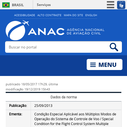
Serviços
BRASIL
Simplifique!
ACESSIBILIDADE
ALTO CONTRASTE
MAPA DO SITE
ENGLISH
Participe
Acesso à informação
Legislação
Buscar no portal
Bus
Canais
publicado
18/05/2017 17h29,
última
modificação
19/12/2019 15h43
Dados da norma
Publicação:
25/09/2013
Ementa:
Condição Especial Aplicável aos Múltiplos Modos de
Operação do Sistema de Controle de Voo / Special
Condition for the Flight Control System Multiple