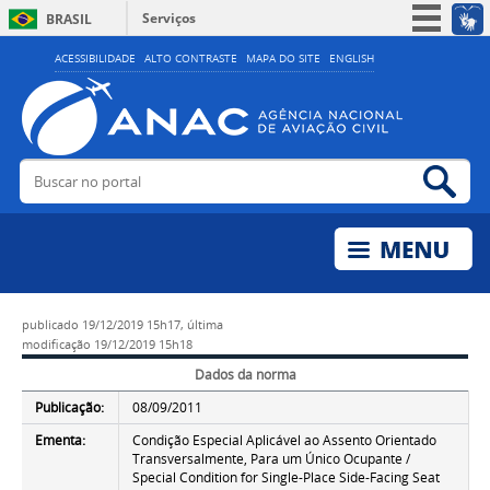
Serviços
BRASIL
Simplifique!
ACESSIBILIDADE
ALTO CONTRASTE
MAPA DO SITE
ENGLISH
Participe
Acesso à informação
Legislação
Buscar no portal
Bus
Canais
publicado
19/12/2019 15h17,
última
modificação
19/12/2019 15h18
Dados da norma
Publicação:
08/09/2011
Ementa:
Condição Especial Aplicável ao Assento Orientado
Transversalmente, Para um Único Ocupante /
Special Condition for Single-Place Side-Facing Seat