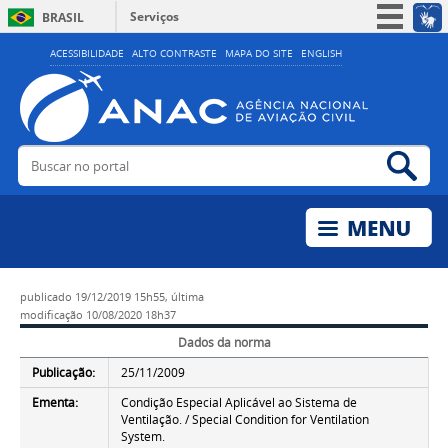
Serviços
BRASIL
Simplifique!
ACESSIBILIDADE
ALTO CONTRASTE
MAPA DO SITE
ENGLISH
Participe
Acesso à informação
Legislação
Buscar no portal
Bus
Canais
publicado
19/12/2019 15h55,
última
modificação
10/08/2020 18h37
Dados da norma
Publicação:
25/11/2009
Ementa:
Condição Especial Aplicável ao Sistema de
Ventilação. / Special Condition for Ventilation
System.