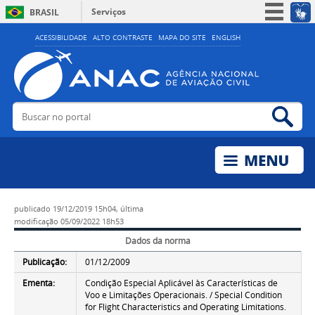
Serviços
BRASIL
Simplifique!
ACESSIBILIDADE
ALTO CONTRASTE
MAPA DO SITE
ENGLISH
Participe
Acesso à informação
Legislação
Buscar no portal
Bus
Canais
publicado
19/12/2019 15h04,
última
modificação
05/09/2022 18h53
Dados da norma
Publicação:
01/12/2009
Ementa:
Condição Especial Aplicável às Características de
Voo e Limitações Operacionais. / Special Condition
for Flight Characteristics and Operating Limitations.