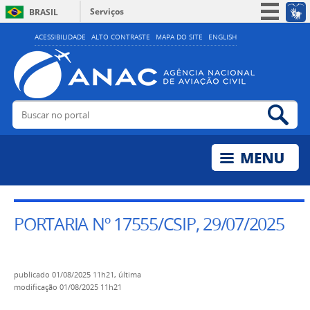
Serviços
BRASIL
Simplifique!
ACESSIBILIDADE
ALTO CONTRASTE
MAPA DO SITE
ENGLISH
Participe
Acesso à informação
Legislação
Buscar no portal
Bus
Canais
PORTARIA Nº 17555/CSIP, 29/07/2025
publicado
01/08/2025 11h21,
última
modificação
01/08/2025 11h21