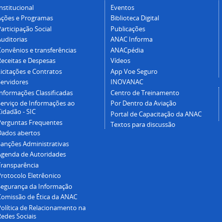
nstitucional
Eventos
Ações e Programas
Biblioteca Digital
articipação Social
Publicações
Auditorias
ANAC Informa
Convênios e transferências
ANACpédia
Receitas e Despesas
Vídeos
icitações e Contratos
App Voe Seguro
Servidores
INOVANAC
Informações Classificadas
Centro de Treinamento
Serviço de Informações ao
Por Dentro da Aviação
idadão - SIC
Portal de Capacitação da ANAC
Perguntas Frequentes
Textos para discussão
Dados abertos
Sanções Administrativas
Agenda de Autoridades
Transparência
Protocolo Eletrêonico
Segurança da Informação
Comissão de Ética da ANAC
Política de Relacionamento na
Redes Sociais