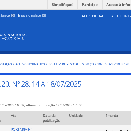
Simplifique!
Participe
Acesso à info
 a busca
3
Ir para o rodapé
4
ACESSIBILIDADE
ALTO CONTR
GISLAÇÃO
>
ACERVO NORMATIVO
>
BOLETIM DE PESSOAL E SERVIÇO
>
2025
>
BPS V.20, Nº 28
.20, Nº 28, 14 A 18/07/2025
4/07/2025 10h32,
última modificação
18/07/2025 17h00
Ato
Data da
Unidade
Ementa
a
publicação
PORTARIA Nº