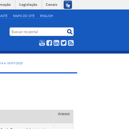
rmação
Legislação
Canais
ASTE
MAPA DO SITE
ENGLISH
Buscar no portal
Buscar no portal
YouTube
Facebook
LinkedIn
Twitter
RSS
, 14 A 18/07/2025
Anexos