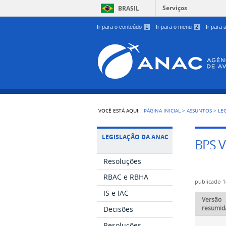
Serviços
BRASIL
Ir para o conteúdo
1
Ir para o menu
2
Ir para
VOCÊ ESTÁ AQUI:
PÁGINA INICIAL
>
ASSUNTOS
>
LE
LEGISLAÇÃO DA ANAC
BPS V
Resoluções
RBAC e RBHA
publicado
1
IS e IAC
Versão
resumid
Decisões
Resoluções