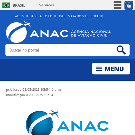
Serviços
BRASIL
Simplifique!
ACESSIBILIDADE
ALTO CONTRASTE
MAPA DO SITE
ENGLISH
Participe
Acesso à informação
Legislação
Buscar no portal
Bus
Canais
publicado
08/05/2025 10h54,
última
modificação
08/05/2025 10h54