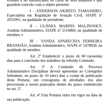
venham a ser identificados no curso de seus trabalhos e que
guardem conexão com o objeto presente:
I -
ANDERSON AKIHITO TAMASHIRO,
Especialista em Regulação d
e Aviação Civil, SIAPE nº
2032991
, na qualidade de presidente;
II -
ULISSES MARINS MALINOSKY,
Analista Administr
ativo, SIAPE nº 2116860
, na qualidade de
membro; e
III -
VANDA APARECIDA FERREIRA
BRANDÃO, Analista Administrativo, SIAPE nº 1478830
, na
qualidade de membro.
Art. 2º Estabelecer o prazo de 60 (sessenta)
dias para a conclusão dos trabalhos da referida Comissão.
Art. 3º A Comissão de Processo
Administrativo Disciplinar deverá apresentar ao Corregedor
Substituto, no prazo de 10 (dez) dias a contar da publicação
desta Portaria, um cronograma de atividades dos atos
processuais a serem praticados dentro do prazo estabelecido
no art. 2º.
Art. 4º Esta Portaria entra em vigor na data de
sua publicação.