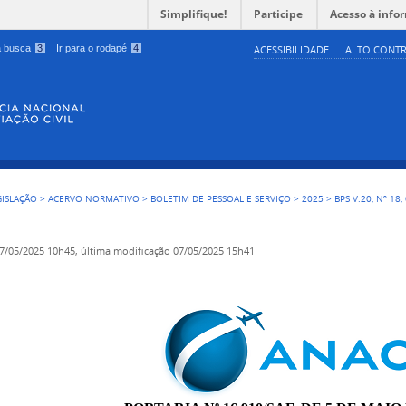
Simplifique!
Participe
Acesso à info
 a busca
3
Ir para o rodapé
4
ACESSIBILIDADE
ALTO CONTR
GISLAÇÃO
>
ACERVO NORMATIVO
>
BOLETIM DE PESSOAL E SERVIÇO
>
2025
>
BPS V.20, Nº 18
7/05/2025 10h45,
última modificação
07/05/2025 15h41