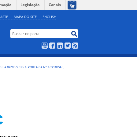
rmação
Legislação
Canais
ASTE
MAPA DO SITE
ENGLISH
Buscar no portal
Buscar no portal
YouTube
Facebook
LinkedIn
Twitter
RSS
, 05 A 09/05/2025
>
PORTARIA Nº 16910/SAF,