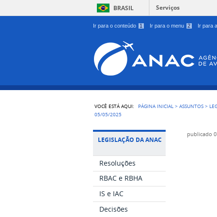
Serviços
BRASIL
Ir para o conteúdo
1
Ir para o menu
2
Ir para
VOCÊ ESTÁ AQUI:
PÁGINA INICIAL
>
ASSUNTOS
>
LE
05/05/2025
publicado
0
LEGISLAÇÃO DA ANAC
Resoluções
RBAC e RBHA
IS e IAC
Decisões