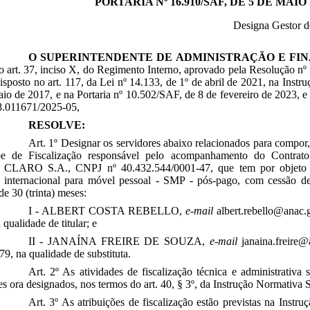
PORTARIA Nº 16.910/SAF, DE 5 DE MAIO 
Designa Gestor d
O SUPERINTENDENTE DE ADMINISTRAÇÃO E FI
o art. 37, inciso X, do Regimento Interno, aprovado pela Resolução n
disposto no art. 117, da Lei nº 14.133, de 1º de abril de 2021, na I
io de 2017, e na Portaria nº 10.502/SAF, de 8 de fevereiro de 2023, 
8.011671/2025-05,
RESOLVE:
Art. 1º Designar os servidores abaixo relacionados para compor
e de Fiscalização responsável pelo acompanhamento do Contra
 CLARO S.A., CNPJ nº 40.432.544/0001-47, que tem por objeto a
internacional para móvel pessoal - SMP - pós-pago, com cessão 
de 30 (trinta) meses:
I - ALBERT COSTA REBELLO,
e-mail
albert.rebello@anac.g
 qualidade de titular; e
II - JANAÍNA FREIRE DE SOUZA,
e-mail
janaina.freire@a
9, na qualidade de substituta.
Art. 2º As atividades de fiscalização técnica e administrativa
es ora designados, nos termos do art. 40, § 3º, da Instrução Normat
Art. 3º As atribuições de fiscalização estão previstas na In