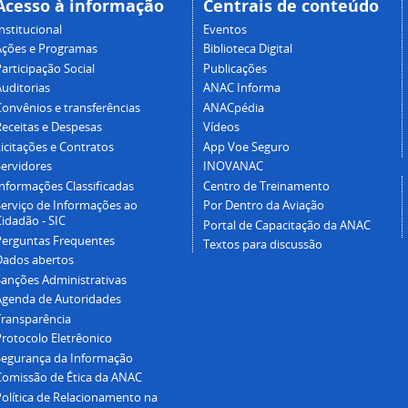
Acesso à informação
Centrais de conteúdo
nstitucional
Eventos
Ações e Programas
Biblioteca Digital
articipação Social
Publicações
Auditorias
ANAC Informa
Convênios e transferências
ANACpédia
Receitas e Despesas
Vídeos
icitações e Contratos
App Voe Seguro
Servidores
INOVANAC
Informações Classificadas
Centro de Treinamento
Serviço de Informações ao
Por Dentro da Aviação
idadão - SIC
Portal de Capacitação da ANAC
Perguntas Frequentes
Textos para discussão
Dados abertos
Sanções Administrativas
Agenda de Autoridades
Transparência
Protocolo Eletrêonico
Segurança da Informação
Comissão de Ética da ANAC
Política de Relacionamento na