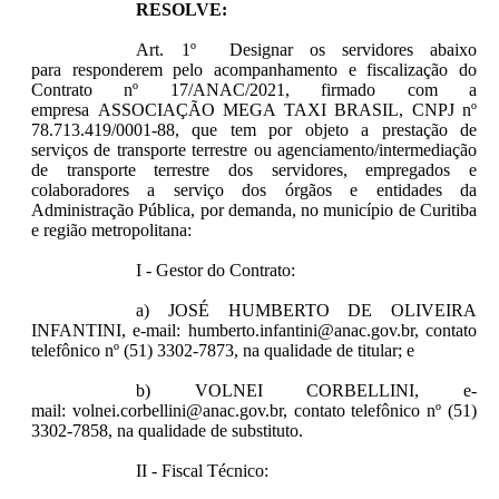
RESOLVE:
Art. 1º Designar os servidores abaixo
para responderem pelo acompanhamento e fiscalização do
Contrato nº 17/ANAC/2021, firmado com a
empresa ASSOCIAÇÃO MEGA TAXI BRASIL, CNPJ nº
78.713.419/0001-88, que tem por objeto a prestação de
serviços de transporte terrestre ou agenciamento/intermediação
de transporte terrestre dos servidores, empregados e
colaboradores a serviço dos órgãos e entidades da
Administração Pública, por demanda, no município de Curitiba
e região metropolitana:
I - Gestor do Contrato:
a) JOSÉ HUMBERTO DE OLIVEIRA
INFANTINI, e-mail: humberto.infantini@anac.gov.br, contato
telefônico nº (51) 3302-7873, na qualidade de titular; e
b) VOLNEI CORBELLINI, e-
mail: v
olnei.corbellini@anac.gov.br
, contato telefônico nº (51)
3302-7858, na qualidade de substituto.
II - Fiscal Técnico: