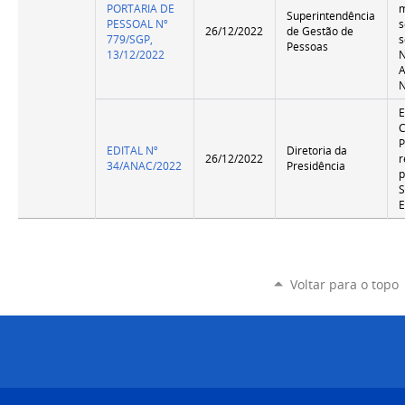
PORTARIA DE
Superintendência
PESSOAL Nº
s
26/12/2022
de Gestão de
779/SGP,
s
Pessoas
13/12/2022
E
P
EDITAL Nº
Diretoria da
26/12/2022
r
34/ANAC/2022
Presidência
S
E
Voltar para o topo