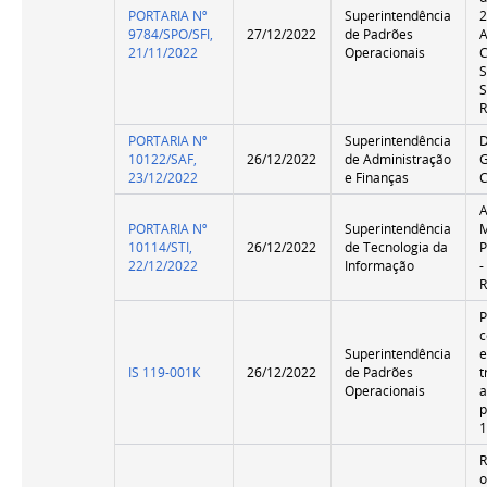
PORTARIA Nº
Superintendência
2
9784/SPO/SFI,
27/12/2022
de Padrões
A
21/11/2022
Operacionais
S
S
R
PORTARIA Nº
Superintendência
10122/SAF,
26/12/2022
de Administração
G
23/12/2022
e Finanças
C
A
PORTARIA Nº
Superintendência
10114/STI,
26/12/2022
de Tecnologia da
P
22/12/2022
Informação
-
P
c
Superintendência
IS 119-001K
26/12/2022
de Padrões
t
Operacionais
a
p
o