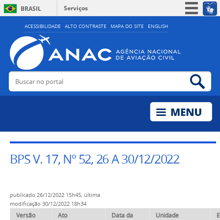
Serviços
BRASIL
Simplifique!
ACESSIBILIDADE
ALTO CONTRASTE
MAPA DO SITE
ENGLISH
Participe
Acesso à informação
Legislação
Buscar no portal
Bus
Canais
BPS V. 17, Nº 52, 26 A 30/12/2022
publicado
26/12/2022 15h45,
última
modificação
30/12/2022 18h34
Versão
Ato
Data da
Unidade