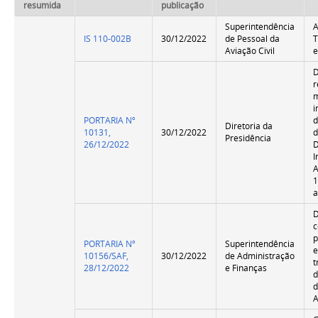
resumida
publicação
Superintendência
IS 110-002B
30/12/2022
de Pessoal da
Aviação Civil
e
D
r
i
PORTARIA Nº
d
Diretoria da
10131,
30/12/2022
Presidência
26/12/2022
I
1
a
p
PORTARIA Nº
Superintendência
e
10156/SAF,
30/12/2022
de Administração
t
28/12/2022
e Finanças
d
d