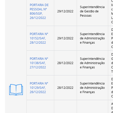
PORTARIA DE
l
Superintendência
PESSOAL Nº
c
29/12/2022
de Gestão de
806/SGP,
Pessoas
26/12/2022
PORTARIA Nº
Superintendência
E
10152/SAF,
29/12/2022
de Administração
P
28/12/2022
e Finanças
C
PORTARIA Nº
Superintendência
G
10138/SAF,
28/12/2022
de Administração
d
27/12/2022
e Finanças
T
PORTARIA Nº
Superintendência
E
Versão
10129/SAF,
28/12/2022
de Administração
P
Resumida
26/12/2022
e Finanças
C
A
d