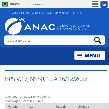
Serviços
BRASIL
Simplifique!
ACESSIBILIDADE
ALTO CONTRASTE
MAPA DO SITE
ENGLISH
Participe
Acesso à informação
Legislação
Buscar no portal
Bus
Canais
BPS V.17, Nº 50, 12 A 16/12/2022
publicado
12/12/2022 10h04,
última
modificação
16/12/2022 16h27
Versão
Ato
Data da
Unidade