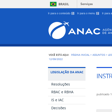
Serviços
BRASIL
Ir para o conteúdo
1
Ir para o menu
2
Ir para
VOCÊ ESTÁ AQUI:
PÁGINA INICIAL
>
ASSUNTOS
>
LE
12/09/2022
LEGISLAÇÃO DA ANAC
INST
Resoluções
RBAC e RBHA
publicado
1
IS e IAC
Decisões