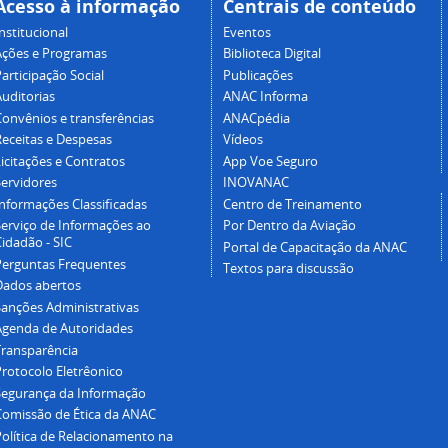
Acesso à informação
Centrais de conteúdo
nstitucional
Eventos
Ações e Programas
Biblioteca Digital
articipação Social
Publicações
Auditorias
ANAC Informa
Convênios e transferências
ANACpédia
Receitas e Despesas
Vídeos
icitações e Contratos
App Voe Seguro
Servidores
INOVANAC
Informações Classificadas
Centro de Treinamento
Serviço de Informações ao
Por Dentro da Aviação
idadão - SIC
Portal de Capacitação da ANAC
Perguntas Frequentes
Textos para discussão
Dados abertos
Sanções Administrativas
Agenda de Autoridades
Transparência
Protocolo Eletrêonico
Segurança da Informação
Comissão de Ética da ANAC
Política de Relacionamento na