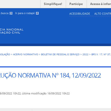
Simplifique!
Participe
Acesso à info
 a busca
3
Ir para o rodapé
4
ACESSIBILIDADE
ALTO CONTR
GISLAÇÃO
>
ACERVO NORMATIVO
>
BOLETIM DE PESSOAL E SERVIÇO
>
2022
>
BPS V. 17, Nº 37
RUÇÃO NORMATIVA Nº 184, 12/09/2022
6/09/2022 10h22,
última modificação
16/09/2022 10h22