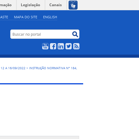
rmação
Legislação
Canais
ASTE
MAPA DO SITE
ENGLISH
Buscar no portal
Buscar no portal
YouTube
Facebook
LinkedIn
Twitter
RSS
, 12 A 16/09/2022
>
INSTRUÇÃO NORMATIVA Nº 184,