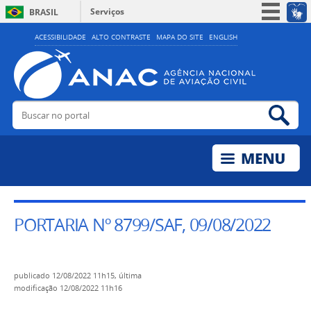
Serviços
BRASIL
Simplifique!
ACESSIBILIDADE
ALTO CONTRASTE
MAPA DO SITE
ENGLISH
Participe
Acesso à informação
Legislação
Buscar no portal
Bus
Canais
PORTARIA Nº 8799/SAF, 09/08/2022
publicado
12/08/2022 11h15,
última
modificação
12/08/2022 11h16