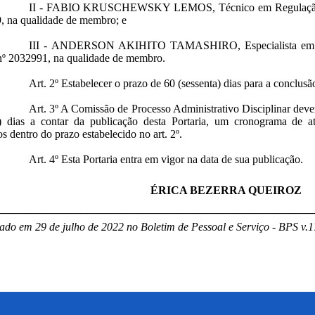
II - FABIO KRUSCHEWSKY LEMOS, Técnico em Regulação de
, na qualidade de membro; e
III - ANDERSON AKIHITO TAMASHIRO, Especialista em Reg
º 2032991, na qualidade de membro.
Art. 2º Estabelecer o prazo de 60 (sessenta) dias para a conclus
Art. 3º A Comissão de Processo Administrativo Disciplinar deve
) dias a contar da publicação desta Portaria, um cronograma de at
os dentro do prazo estabelecido no art. 2º.
Art. 4º Esta Portaria entra em vigor na data de sua publicação.
ÉRICA BEZERRA QUEIROZ
________________________________________________________
ado em 29 de julho de 2022 no Boletim de Pessoal e Serviço - BPS v.17