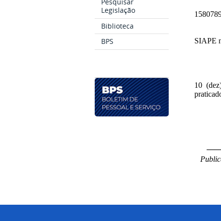
Pesquisar
Legislação
1580789
Biblioteca
BPS
SIAPE n
10 (dez
praticad
___
Public