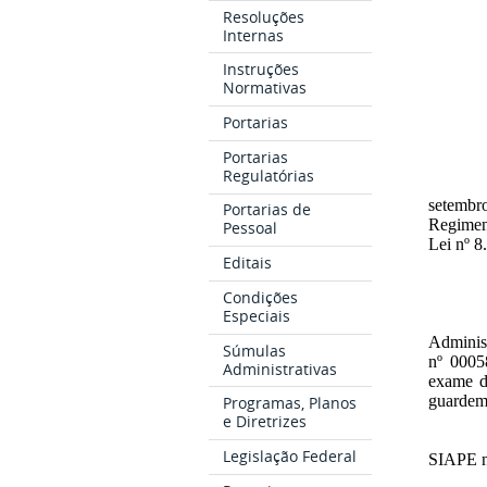
Resoluções
Internas
Instruções
Normativas
Portarias
Portarias
Regulatórias
setembr
Portarias de
Regiment
Pessoal
Lei nº 8
Editais
Condições
Especiais
Administ
Súmulas
nº 0005
Administrativas
exame de
guardem
Programas, Planos
e Diretrizes
Legislação Federal
SIAPE n