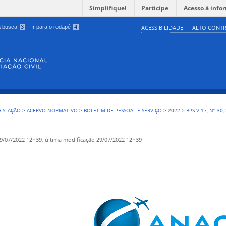
Simplifique!
Participe
Acesso à info
 a busca
3
Ir para o rodapé
4
ACESSIBILIDADE
ALTO CONTR
GISLAÇÃO
>
ACERVO NORMATIVO
>
BOLETIM DE PESSOAL E SERVIÇO
>
2022
>
BPS V.17, Nº 30
9/07/2022 12h39,
última modificação
29/07/2022 12h39