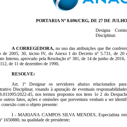
PORTARIA Nº 8.696/CRG, DE 27 DE JULHO
Designa Comis
Disciplinar.
A CORREGEDORA,
no uso das atribuições que lhe conferem
o de 2005, 30, inciso IV, do Anexo I do Decreto nº 5.731, de 20 
o Interno, aprovado pela Resolução nº 381, de 14 de junho de 2016, t
.112, de 11 de dezembro de 1990,
RESOLVE:
Art. 1º Designar os servidores abaixo relacionados par
rativo Disciplinar, visando à apuração de eventuais responsabilidade
8.011095/2022-45, nos termos
propostos nos itens 1e 2 do Despac
 outros fatos, ações e omissões que porventura venham a ser identif
 conexão com o objeto presente:
I - MARIANA CAMPOS SILVA MENDES, Especialista em Reg
º 1650880, na qualidade de presidente;