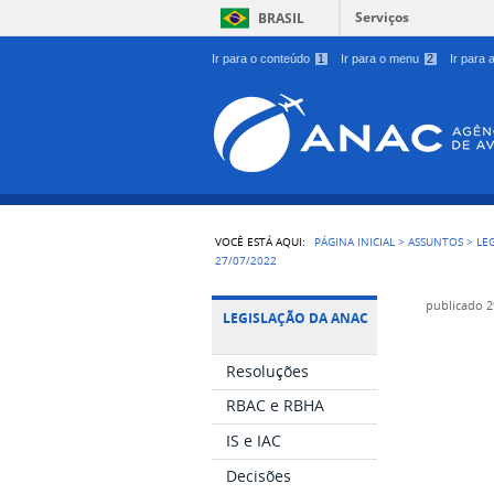
Serviços
BRASIL
Ir para o conteúdo
1
Ir para o menu
2
Ir para
VOCÊ ESTÁ AQUI:
PÁGINA INICIAL
>
ASSUNTOS
>
LE
27/07/2022
publicado
2
LEGISLAÇÃO DA ANAC
Resoluções
RBAC e RBHA
IS e IAC
Decisões