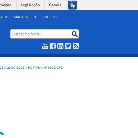
rmação
Legislação
Canais
ASTE
MAPA DO SITE
ENGLISH
Buscar no portal
Buscar no portal
YouTube
Facebook
LinkedIn
Twitter
RSS
, 25 A 29/07/2022
>
PORTARIA Nº 8696/CRG,