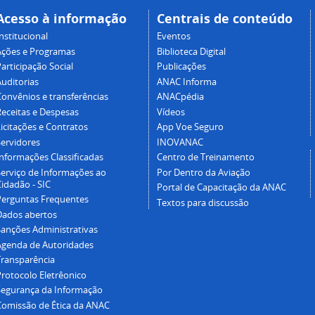
Acesso à informação
Centrais de conteúdo
nstitucional
Eventos
Ações e Programas
Biblioteca Digital
articipação Social
Publicações
Auditorias
ANAC Informa
Convênios e transferências
ANACpédia
Receitas e Despesas
Vídeos
icitações e Contratos
App Voe Seguro
Servidores
INOVANAC
Informações Classificadas
Centro de Treinamento
Serviço de Informações ao
Por Dentro da Aviação
idadão - SIC
Portal de Capacitação da ANAC
Perguntas Frequentes
Textos para discussão
Dados abertos
Sanções Administrativas
Agenda de Autoridades
Transparência
Protocolo Eletrêonico
Segurança da Informação
Comissão de Ética da ANAC