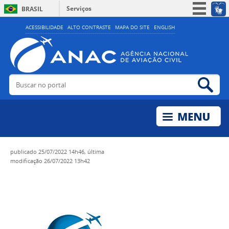
Serviços
BRASIL
Simplifique!
ACESSIBILIDADE
ALTO CONTRASTE
MAPA DO SITE
ENGLISH
Participe
Acesso à informação
Legislação
Buscar no portal
Bus
Canais
publicado
25/07/2022 14h46,
última
modificação
26/07/2022 13h42