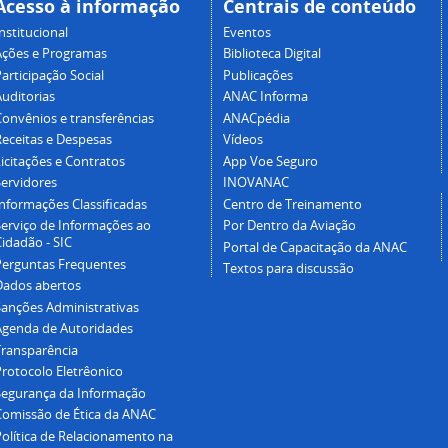
Acesso à informação
Centrais de conteúdo
nstitucional
Eventos
Ações e Programas
Biblioteca Digital
articipação Social
Publicações
Auditorias
ANAC Informa
Convênios e transferências
ANACpédia
Receitas e Despesas
Vídeos
icitações e Contratos
App Voe Seguro
Servidores
INOVANAC
Informações Classificadas
Centro de Treinamento
Serviço de Informações ao
Por Dentro da Aviação
idadão - SIC
Portal de Capacitação da ANAC
Perguntas Frequentes
Textos para discussão
Dados abertos
Sanções Administrativas
Agenda de Autoridades
Transparência
Protocolo Eletrêonico
Segurança da Informação
Comissão de Ética da ANAC
Política de Relacionamento na