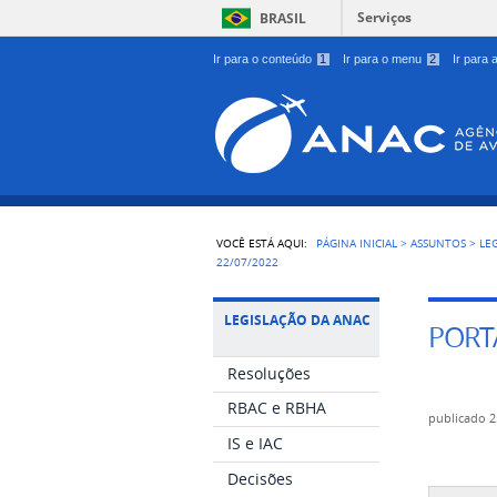
Serviços
BRASIL
Ir para o conteúdo
1
Ir para o menu
2
Ir para
VOCÊ ESTÁ AQUI:
PÁGINA INICIAL
>
ASSUNTOS
>
LE
22/07/2022
LEGISLAÇÃO DA ANAC
PORTA
Resoluções
RBAC e RBHA
publicado
2
IS e IAC
Decisões