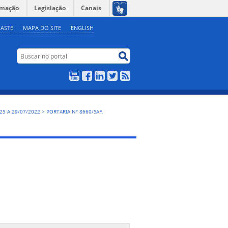
rmação
Legislação
Canais
ASTE
MAPA DO SITE
ENGLISH
Buscar no portal
Buscar no portal
YouTube
Facebook
LinkedIn
Twitter
RSS
, 25 A 29/07/2022
>
PORTARIA Nº 8660/SAF,