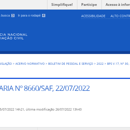
Simplifique!
Participe
Acesso à info
 a busca
3
Ir para o rodapé
4
ACESSIBILIDADE
ALTO CONTR
GISLAÇÃO
>
ACERVO NORMATIVO
>
BOLETIM DE PESSOAL E SERVIÇO
>
2022
>
BPS V.17, Nº 30
RIA Nº 8660/SAF, 22/07/2022
5/07/2022 14h21,
última modificação
26/07/2022 13h43