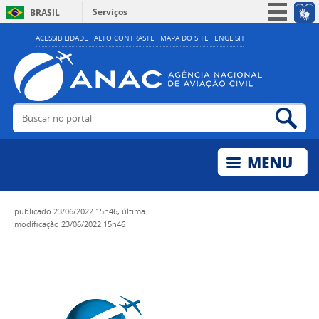
Serviços
BRASIL
Simplifique!
ACESSIBILIDADE
ALTO CONTRASTE
MAPA DO SITE
ENGLISH
Participe
Acesso à informação
Legislação
Buscar no portal
Bus
Canais
publicado
23/06/2022 15h46,
última
modificação
23/06/2022 15h46