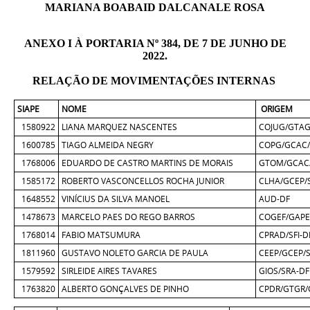
MARIANA BOABAID DALCANALE ROSA
ANEXO I À PORTARIA Nº 384, DE 7 DE JUNHO DE
2022.
RELAÇÃO DE MOVIMENTAÇÕES INTERNAS
SIAPE
NOME
ORIGEM
1580922
LIANA MARQUEZ NASCENTES
COJUG/GTAG/
1600785
TIAGO ALMEIDA NEGRY
COPG/GCAC/
1768006
EDUARDO DE CASTRO MARTINS DE MORAIS
GTOM/GCAC/
1585172
ROBERTO VASCONCELLOS ROCHA JUNIOR
CLHA/GCEP/S
1648552
VINÍCIUS DA SILVA MANOEL
AUD-DF
1478673
MARCELO PAES DO REGO BARROS
COGEF/GAPE
1768014
FABIO MATSUMURA
CPRAD/SFI-D
1811960
GUSTAVO NOLETO GARCIA DE PAULA
CEEP/GCEP/S
1579592
SIRLEIDE AIRES TAVARES
GIOS/SRA-DF
1763820
ALBERTO GONÇALVES DE PINHO
CPDR/GTGR/G