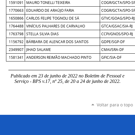
1591091
MAURO TONELLI TEIXEIRA
COGR/GCTA/SPO-S
1770663
EDUARDO DE ARAÚJO FARIA
COGR/GCTA/SPO-S
1650866
CARLOS FELIPE TOGNOLI DE SÁ
GTVC/GOAG/SPO-RJ
1764488
VINÍCIUS PALHARES DE CARVALHO
GTCA/GSAC/SIA-RJ
1763798
STELLA SILVIA DIAS
CCPI/GNOS/SPO-RJ
1156792
BÁRBARA DE ALENCAR DOS SANTOS​
GDPE/SGP-DF
2349907
JIHAD SALAME
CMAI/SRA-DF
1581341
ANDERSON REIMÃO MACHADO PINTO
GFIC/SIA-DF
____________________________________________________
Publicado em 23 de junho de 2022 no Boletim de Pessoal e
Serviço - BPS v.17, nº 25, de 20 a 24 de junho de 2022.
Voltar para o topo