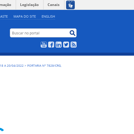
rmação
Legislação
Canais
ASTE
MAPA DO SITE
ENGLISH
Buscar no portal
Buscar no portal
YouTube
Facebook
LinkedIn
Twitter
RSS
, 18 A 20/04/2022
>
PORTARIA Nº 7829/CRG,