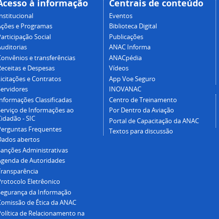
Acesso à informação
Centrais de conteúdo
nstitucional
Eventos
Ações e Programas
Biblioteca Digital
articipação Social
Publicações
Auditorias
ANAC Informa
Convênios e transferências
ANACpédia
Receitas e Despesas
Vídeos
icitações e Contratos
App Voe Seguro
Servidores
INOVANAC
Informações Classificadas
Centro de Treinamento
Serviço de Informações ao
Por Dentro da Aviação
idadão - SIC
Portal de Capacitação da ANAC
Perguntas Frequentes
Textos para discussão
Dados abertos
Sanções Administrativas
Agenda de Autoridades
Transparência
Protocolo Eletrêonico
Segurança da Informação
Comissão de Ética da ANAC
Política de Relacionamento na