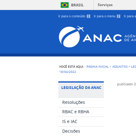
Serviços
BRASIL
Ir para o conteúdo
1
Ir para o menu
2
Ir para
VOCÊ ESTÁ AQUI:
PÁGINA INICIAL
>
ASSUNTOS
>
LE
19/04/2022
publicado
2
LEGISLAÇÃO DA ANAC
Resoluções
RBAC e RBHA
IS e IAC
Decisões