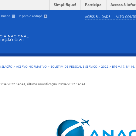
Simplifique!
Participe
Acesso à info
 a busca
3
Ir para o rodapé
4
ACESSIBILIDADE
ALTO CONTR
GISLAÇÃO
>
ACERVO NORMATIVO
>
BOLETIM DE PESSOAL E SERVIÇO
>
2022
>
BPS V.17, Nº 16
0/04/2022 14h41,
última modificação
20/04/2022 14h41