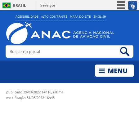
Serviços
BRASIL
Simplifique!
ACESSIBILIDADE
ALTO CONTRASTE
MAPA DO SITE
ENGLISH
Participe
Acesso à informação
Legislação
Buscar no portal
Bus
Canais
publicado
29/03/2022 14h16,
última
modificação
31/03/2022 16h45