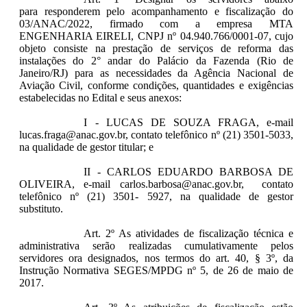
para responderem pelo acompanhamento e fiscalização do
03/ANAC/2022, firmado com a empresa
MTA
ENGENHARIA EIRELI, CNPJ nº 04.940.766/0001-07, cujo
objeto consiste na prestação de serviços de reforma das
instalações do 2° andar do Palácio da Fazenda (Rio de
Janeiro/RJ) para as necessidades da Agência Nacional de
Aviação Civil, conforme condições, quantidades e exigências
estabelecidas no Edital e seus anexos:
I - LUCAS DE SOUZA FRAGA, e-mail
lucas.fraga@anac.gov.br, contato telefônico nº (21) 3501-5033,
na qualidade de gestor titular; e
II - CARLOS EDUARDO BARBOSA DE
OLIVEIRA, e-mail carlos.barbosa@anac.gov.br, contato
telefônico nº (21) 3501- 5927, na qualidade de gestor
substituto.
Art. 2º As atividades de fiscalização técnica e
administrativa serão realizadas cumulativamente pelos
servidores ora designados, nos termos do art. 40, § 3º, da
Instrução Normativa SEGES/MPDG nº 5, de 26 de maio de
2017.