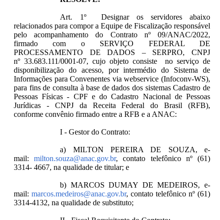
Art. 1º Designar os servidores abaixo
relacionados para compor a Equipe de Fiscalização responsável
pelo acompanhamento do Contrato nº 09/ANAC/2022,
firmado com o SERVIÇO FEDERAL DE
PROCESSAMENTO DE DADOS – SERPRO, CNPJ
nº 33.683.111/0001-07, cujo objeto consiste no serviço de
disponibilização do acesso, por intermédio do Sistema de
Informações para Convenentes via webservice (Infoconv-WS),
para fins de consulta à base de dados dos sistemas Cadastro de
Pessoas Físicas - CPF e do Cadastro Nacional de Pessoas
Jurídicas - CNPJ da Receita Federal do Brasil (RFB),
conforme convênio firmado entre a RFB e a ANAC:
I - Gestor do Contrato:
a) MILTON PEREIRA DE SOUZA, e-
mail:
milton.souza@anac.gov.br
, contato telefônico nº (61)
3314- 4667, na qualidade de titular; e
b) MARCOS DUMAY DE MEDEIROS, e-
mail:
marcos.medeiros@anac.gov.br
, contato telefônico nº (61)
3314-4132, na qualidade de substituto;