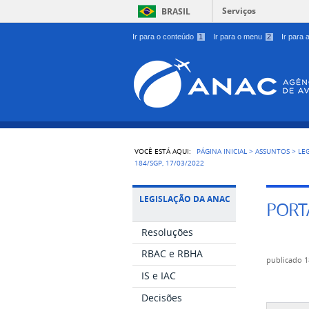
Serviços
BRASIL
Ir para o conteúdo
1
Ir para o menu
2
Ir para
VOCÊ ESTÁ AQUI:
PÁGINA INICIAL
>
ASSUNTOS
>
LE
184/SGP, 17/03/2022
LEGISLAÇÃO DA ANAC
PORTA
Resoluções
RBAC e RBHA
publicado
1
IS e IAC
Decisões