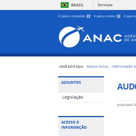
Serviços
BRASIL
Ir para o conteúdo
1
Ir para o menu
2
Ir para
VOCÊ ESTÁ AQUI:
PÁGINA INICIAL
>
PARTICIPAÇÃO S
ASSUNTOS
AUD
Legislação
publicado
0
ACESSO À
INFORMAÇÃO