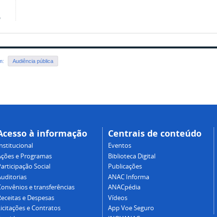
o
em:
Audiência pública
Acesso à informação
Centrais de conteúdo
nstitucional
Eventos
Ações e Programas
Biblioteca Digital
articipação Social
Publicações
Auditorias
ANAC Informa
Convênios e transferências
ANACpédia
Receitas e Despesas
Vídeos
icitações e Contratos
App Voe Seguro