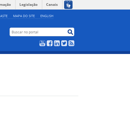
rmação
Legislação
Canais
ASTE
MAPA DO SITE
ENGLISH
Buscar no portal
Buscar no portal
YouTube
Facebook
LinkedIn
Twitter
RSS