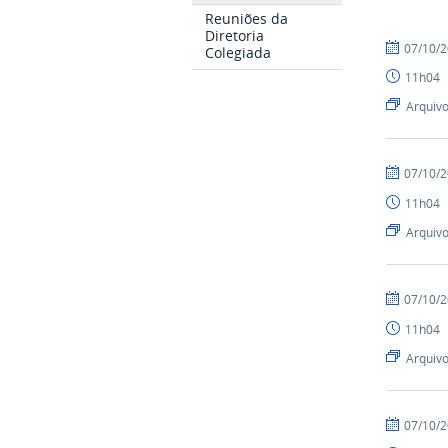
Reuniões da
Diretoria
07/10/
Colegiada
11h04
Arquiv
07/10/
11h04
Arquiv
07/10/
11h04
Arquiv
07/10/