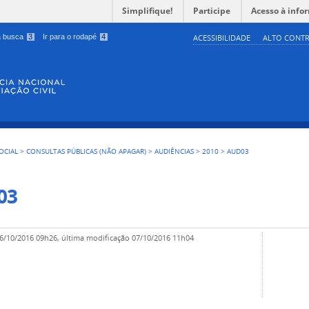
Simplifique!
Participe
Acesso à info
 a busca
3
Ir para o rodapé
4
ACESSIBILIDADE
ALTO CONTR
OCIAL
>
CONSULTAS PÚBLICAS (NÃO APAGAR)
>
AUDIÊNCIAS
>
2010
>
AUD03
03
6/10/2016 09h26,
última modificação
07/10/2016 11h04